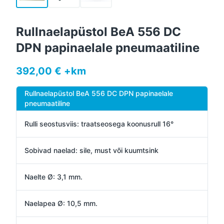
Rullnaelapüstol BeA 556 DC
DPN papinaelale pneumaatiline
392,00 € +km
Rullnaelapüstol BeA 556 DC DPN papinaelale
pneumaatiline
Rulli seostusviis: traatseosega koonusrull 16°
Sobivad naelad: sile, must või kuumtsink
Naelte Ø: 3,1 mm.
Naelapea Ø: 10,5 mm.