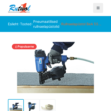
Pneumaatilised
Esileht
Tooted
Rullnaelapüstol BeA 556
rullnaelapüstolid
DC DPN papinaelale
pneumaatiline
Populaarne