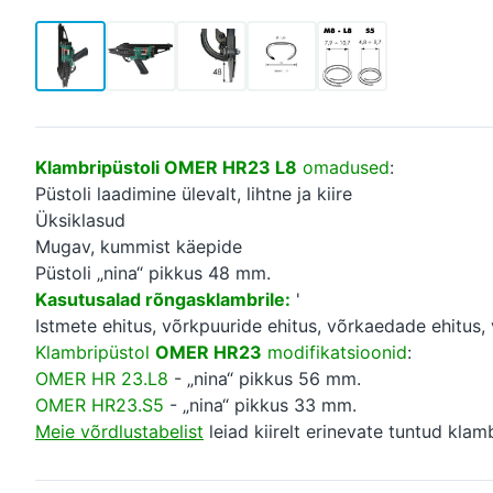
Klambripüstoli OMER HR23 L8
omadused
:
Püstoli laadimine ülevalt, lihtne ja kiire
Üksiklasud
Mugav, kummist käepide
Püstoli „nina“ pikkus 48 mm.
Kasutusalad rõngasklambrile:
'
Istmete ehitus, võrkpuuride ehitus, võrkaedade ehitus,
Klambripüstol
OMER HR23
modifikatsioonid
:
OMER HR 23.L8
- „nina“ pikkus 56 mm.
OMER HR23.S5
- „nina“ pikkus 33 mm.
Meie võrdlustabelist
leiad kiirelt erinevate tuntud klam