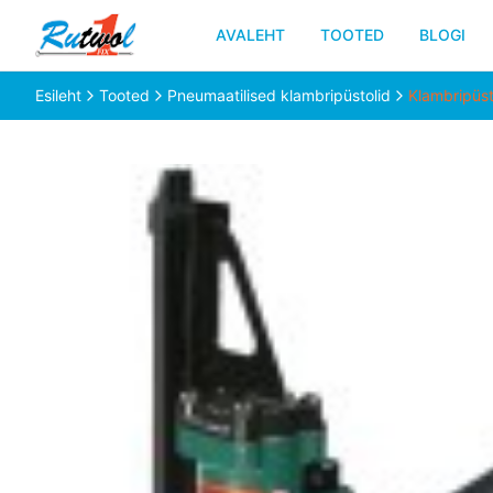
AVALEHT
TOOTED
BLOGI
Esileht
Tooted
Pneumaatilised klambripüstolid
Klambripüs