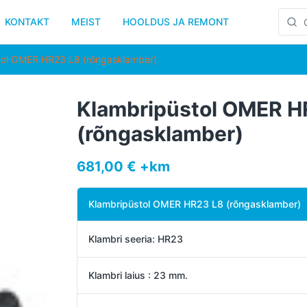
KONTAKT
MEIST
HOOLDUS JA REMONT
tol OMER HR23 L8 (rõngasklamber)
Klambripüstol OMER H
(rõngasklamber)
681,00 € +km
Klambripüstol OMER HR23 L8 (rõngasklamber)
Klambri seeria: HR23
Klambri laius : 23 mm.