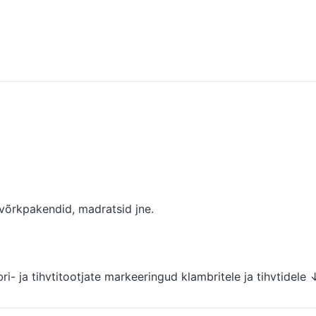
 võrkpakendid, madratsid jne.
bri- ja tihvtitootjate markeeringud klambritele ja tihvtidele 