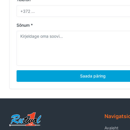
Sõnum *
Saada päring
Navigatsi
Avaleht