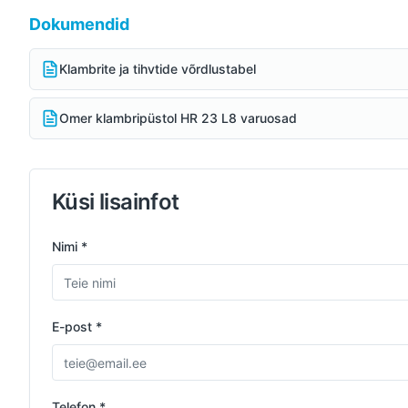
Dokumendid
Klambrite ja tihvtide võrdlustabel
Omer klambripüstol HR 23 L8 varuosad
Küsi lisainfot
Nimi *
E-post *
Telefon *