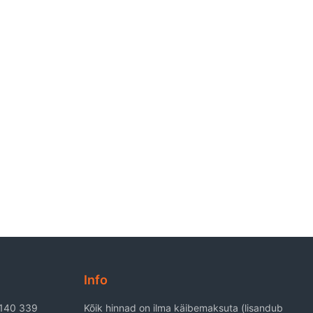
Info
6140 339
Kõik hinnad on ilma käibemaksuta (lisandub