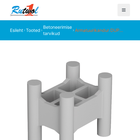
Betoneerimise
Esileht
Tooted
Armatuurikandur DUP
tarvikud
(tugev) kõvale pinnasele