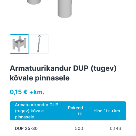
Armatuurikandur DUP (tugev)
kõvale pinnasele
0,15 € +km.
Armatuurikandur DUP
Pakend
(tugev) kõvale
Hind 1tk.+km.
tk.
pinnasele
DUP 25-30
500
0,146