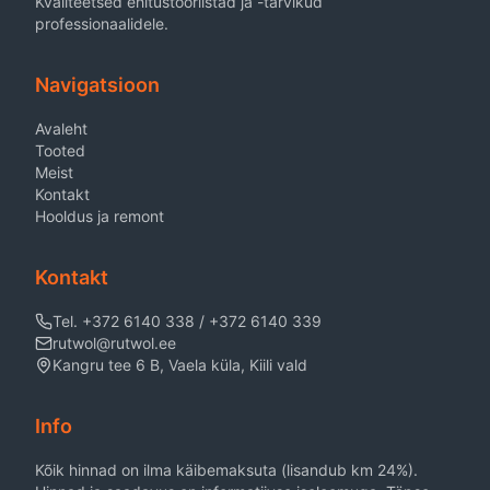
Kvaliteetsed ehitustööriistad ja -tarvikud
professionaalidele.
Navigatsioon
Avaleht
Tooted
Meist
Kontakt
Hooldus ja remont
Kontakt
Tel. +372 6140 338 / +372 6140 339
rutwol@rutwol.ee
Kangru tee 6 B, Vaela küla, Kiili vald
Info
Kõik hinnad on ilma käibemaksuta (lisandub km 24%).