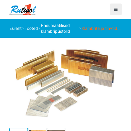
Pneumaatilised
Esileht
Tooted
Klambrite ja tihvtide
klambripüstolid
võrdlustabel