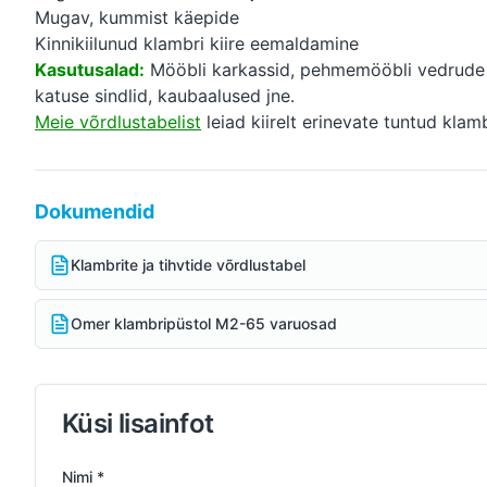
Mugav, kummist käepide
Kinnikiilunud klambri kiire eemaldamine
Kasutusalad:
Mööbli karkassid, pehmemööbli vedrude kin
katuse sindlid, kaubaalused jne.
Meie võrdlustabelist
leiad kiirelt erinevate tuntud klam
Dokumendid
Klambrite ja tihvtide võrdlustabel
Omer klambripüstol M2-65 varuosad
Küsi lisainfot
Nimi *