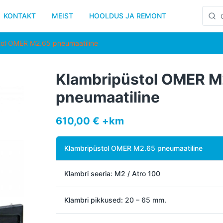
KONTAKT
MEIST
HOOLDUS JA REMONT
tol OMER M2.65 pneumaatiline
Klambripüstol OMER M
pneumaatiline
610,00 € +km
Klambripüstol OMER M2.65 pneumaatiline
Klambri seeria: M2 / Atro 100
Klambri pikkused: 20 – 65 mm.