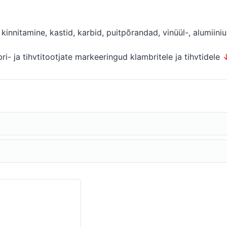
nitamine, kastid, karbid, puitpõrandad, vinüül-, alumiiniu
bri- ja tihvtitootjate markeeringud klambritele ja tihvtidele