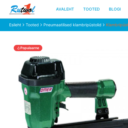
AVALEHT
TOOTED
BLOGI
Esileht
Tooted
Pneumaatilised klambripüstolid
Klambripüs
Populaarne