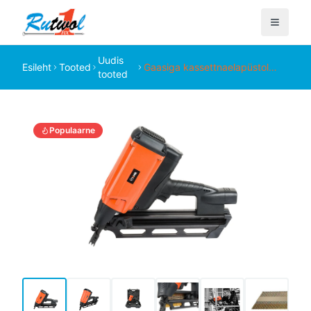
Uudis
Esileht
Tooted
Gaasiga kassettnaelapüstol
tooted
KMR D34/90-G641E
Populaarne