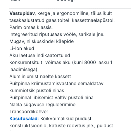
___________________________________________________________
Vastupidav,
kerge ja ergonoomiline, täiuslikult
tasakaalustatud gaasitoitel kassettnaelapüstol.
Parim omas klassis!
Integreeritud riputusaas vööle, sarikale jne.
Mugav, niiskuskindel käepide
Li-Ion akud
Aku laetuse indikaatortuled
Konkurentsitult võimas aku (kuni 8000 lasku 1
laadimisega)
Alumiiniumist naelte kassett
Puitpinna kriimustamisvastane eemaldatav
kummiotsik püstoli ninas
Puitpinnal libisemist vältiv püstoli nina
Naela sügavuse reguleerimine
Transpordikohver
Kasutusalad:
Kõikvõimalikud puidust
konstruktsioonid, katuste roovitus jne., puidust