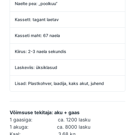
Naelte pea: „poolkuu“
Kassett: tagant laetav
Kasseti maht: 67 naela
Kiirus: 2-3 naela sekundis
Laskeviis: üksiklasud
Lisad: Plastkohver, laadija, kaks akut, juhend
Võimsuse tekitaja: aku + gaas
1 gaasiga: ca. 1200 lasku
1 akuga: ca. 8000 lasku
Kaal: 3,68 kg.