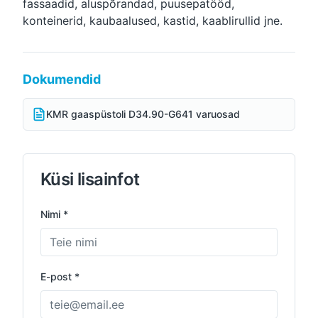
fassaadid, aluspõrandad, puusepatööd,
konteinerid, kaubaalused, kastid, kaablirullid jne.
Dokumendid
KMR gaaspüstoli D34.90-G641 varuosad
Küsi lisainfot
Nimi *
E-post *