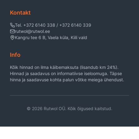
Kontakt
Tel. +372 6140 338 / +372 6140 339
rutwol@rutwol.ee
Kangru tee 6 B, Vaela küla, Kiili vald
Info
Kõik hinnad on ilma käibemaksuta (lisandub km 24%).
Hinnad ja saadavus on informatiivse iseloomuga. Täpse
hinna ja saadavuse kohta palun võtke meiega ühendust.
©
2026
Rutwol OÜ. Kõik õigused kaitstud.