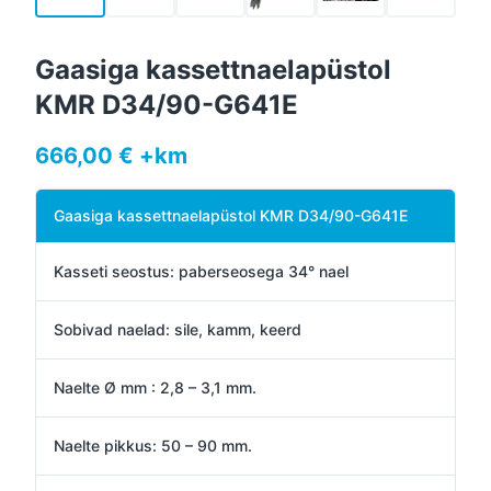
Gaasiga kassettnaelapüstol
KMR D34/90-G641E
666,00 € +km
Gaasiga kassettnaelapüstol KMR D34/90-G641E
Kasseti seostus: paberseosega 34° nael
Sobivad naelad: sile, kamm, keerd
Naelte Ø mm : 2,8 – 3,1 mm.
Naelte pikkus: 50 – 90 mm.