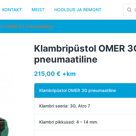
KONTAKT
MEIST
HOOLDUS JA REMONT
tol OMER 3G pneumaatiline
Klambripüstol OMER 3
pneumaatiline
215,00 € +km
Klambripüstol OMER 3G pneumaatiline
Klambri seeria: 3G, Atro 7
Klambri pikkused: 4 – 14 mm.