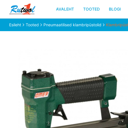
AVALEHT
TOOTED
BLOGI
Esileht
Tooted
Pneumaatilised klambripüstolid
Klambripüs