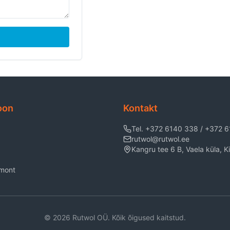
oon
Kontakt
Tel. +372 6140 338 / +372 
rutwol@rutwol.ee
Kangru tee 6 B, Vaela küla, Kii
emont
©
2026
Rutwol OÜ. Kõik õigused kaitstud.