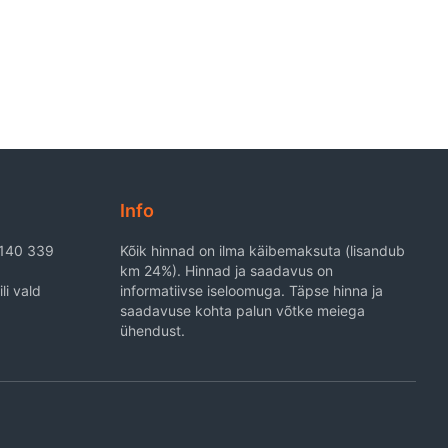
Info
6140 339
Kõik hinnad on ilma käibemaksuta (lisandub
km 24%). Hinnad ja saadavus on
li vald
informatiivse iseloomuga. Täpse hinna ja
saadavuse kohta palun võtke meiega
ühendust.