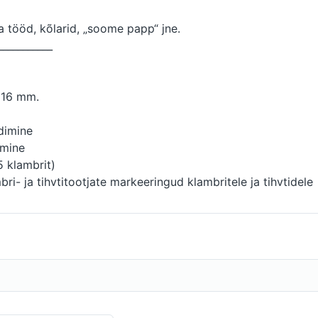
a tööd, kõlarid, „soome papp“ jne.
___________
 16 mm.
adimine
kmine
5 klambrit)
mbri- ja tihvtitootjate markeeringud klambritele ja tihvtidel