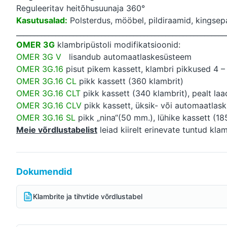
Reguleeritav heitõhusuunaja 360°
Kasutusalad:
Polsterdus, mööbel, pildiraamid, kingsep
___________________________________________________________
OMER 3G
klambripüstoli modifikatsioonid:
OMER 3G V
lisandub automaatlaskesüsteem
OMER 3G.16
pisut pikem kassett, klambri pikkused 4 –
OMER 3G.16 CL
pikk kassett (360 klambrit)
OMER 3G.16 CLT
pikk kassett (340 klambrit), pealt la
OMER 3G.16 CLV
pikk kassett, üksik- või automaatlas
OMER 3G.16 SL
pikk „nina“(50 mm.), lühike kassett (18
Meie võrdlustabelist
leiad kiirelt erinevate tuntud kla
Dokumendid
Klambrite ja tihvtide võrdlustabel