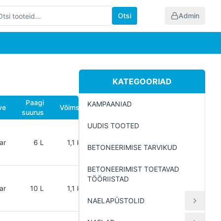
Otsi
Admin
KATEGOORIAD
Paagi
KAMPAANIAD
ve
Võimsus
Kaal
suurus
UUDIS TOOTED
9
ar
6 L
1,1 kW
BETONEERIMISE TARVIKUD
kg.
BETONEERIMIST TOETAVAD
TÖÖRIISTAD
25
ar
10 L
1,1 kW
kg.
NAELAPÜSTOLID