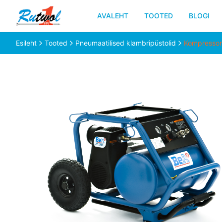
AVALEHT
TOOTED
BLOGI
Esileht
Tooted
Pneumaatilised klambripüstolid
Kompressor