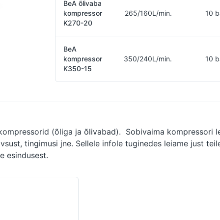
BeA õlivaba
kompressor
265/160L/min.
10 b
K270-20
BeA
kompressor
350/240L/min.
10 b
K350-15
 kompressorid (õliga ja õlivabad). Sobivaima kompressori l
sust, tingimusi jne. Sellele infole tuginedes leiame just tei
e esindusest.