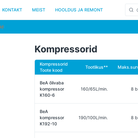
KONTAKT
MEIST
HOOLDUS JA REMONT
id
Kompressorid
Kompressorid
Tootlikus**
Maks.sur
Toote kood
BeA õlivaba
kompressor
160/65L/min.
8 b
K160-6
BeA
kompressor
190/100L/min.
8 b
K192-10