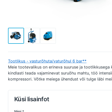
Tootlikus - vasturõhuta/vaturõhul 6 bar**
Meie tootevalikus on erineva suuruse ja tootlikkusega
kindlasti teada vajaminevat suruõhu mahtu, töö intensiiv
kompressori. Võtke meiega ühendust või tulge läbi mei
Küsi lisainfot
Nimi *