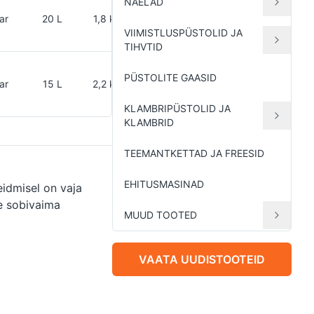
NAELAD
45
ar
20 L
1,8 kW
kg.
VIIMISTLUSPÜSTOLID JA
TIHVTID
50
PÜSTOLITE GAASID
ar
15 L
2,2 kW
kg.
KLAMBRIPÜSTOLID JA
KLAMBRID
TEEMANTKETTAD JA FREESID
EHITUSMASINAD
eidmisel on vaja
le sobivaima
MUUD TOOTED
VAATA UUDISTOOTEID