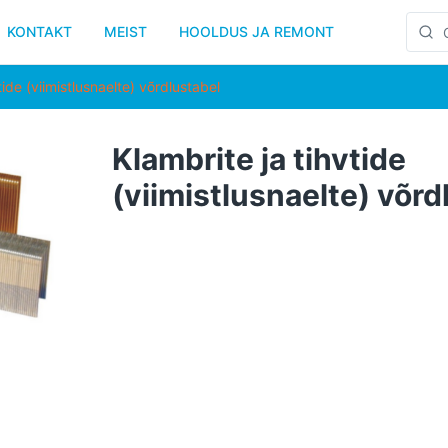
KONTAKT
MEIST
HOOLDUS JA REMONT
tide (viimistlusnaelte) võrdlustabel
Klambrite ja tihvtide
(viimistlusnaelte) võrd