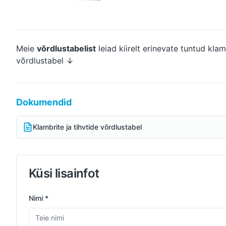
Meie
võrdlustabelist
leiad kiirelt erinevate tuntud klamb
võrdlustabel ↓
Dokumendid
Klambrite ja tihvtide võrdlustabel
Küsi lisainfot
Nimi *