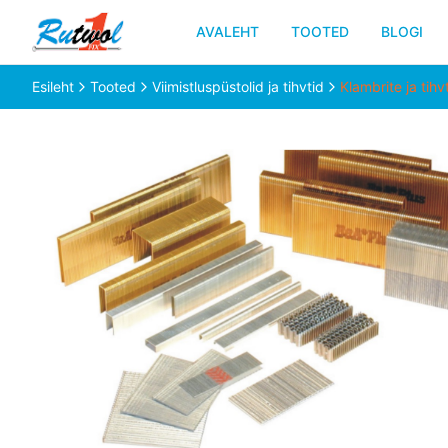
AVALEHT
TOOTED
BLOGI
Esileht
Tooted
Viimistluspüstolid ja tihvtid
Klambrite ja tihv