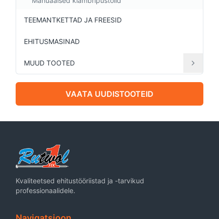
Manuaalsed klambripüstolid
TEEMANTKETTAD JA FREESID
EHITUSMASINAD
MUUD TOOTED
VAATA UUDISTOOTEID
Kvaliteetsed ehitustööriistad ja -tarvikud
professionaalidele.
Navigatsioon