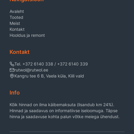
Avaleht
Tooted
Meist
Kontakt
Hooldus ja remont
Kontakt
Tel. +372 6140 338 / +372 6140 339
rutwol@rutwol.ee
Kangru tee 6 B, Vaela küla, Kiili vald
Info
Kõik hinnad on ilma käibemaksuta (lisandub km 24%).
Hinnad ja saadavus on informatiivse iseloomuga. Täpse
hinna ja saadavuse kohta palun võtke meiega ühendust.