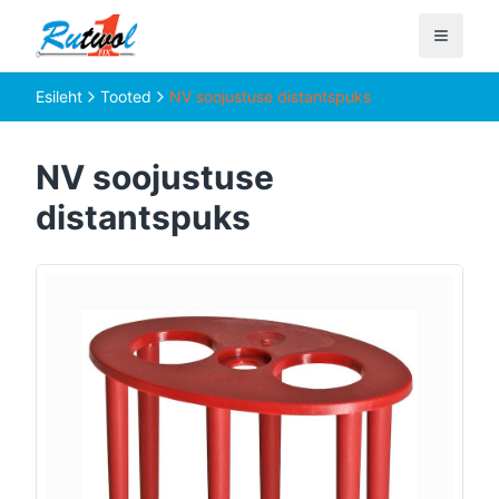
Esileht
Tooted
NV soojustuse distantspuks
NV soojustuse
distantspuks