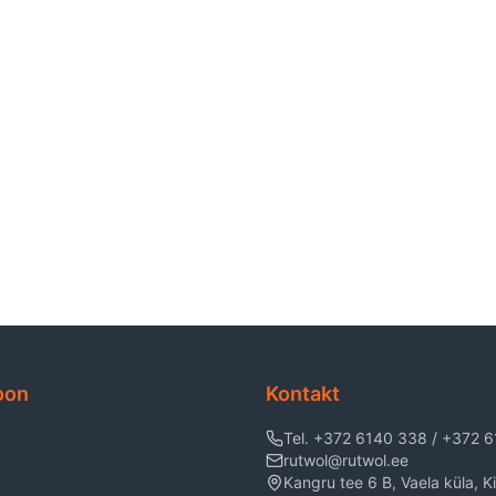
oon
Kontakt
Tel. +372 6140 338 / +372 
rutwol@rutwol.ee
Kangru tee 6 B, Vaela küla, Kii